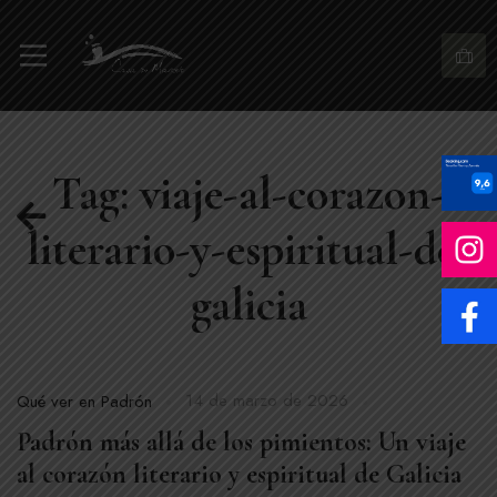
Tag: viaje-al-corazon-
literario-y-espiritual-de-
galicia
14 de marzo de 2026
Qué ver en Padrón
Padrón más allá de los pimientos: Un viaje
al corazón literario y espiritual de Galicia